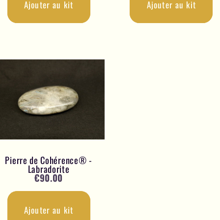
Ajouter au kit
Ajouter au kit
Pierre de Cohérence® -
Labradorite
€
90.00
Ajouter au kit