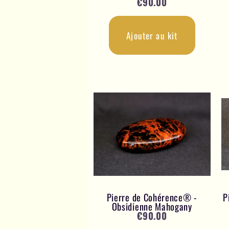
€
90.00
Ajouter au kit
Pierre de Cohérence® -
P
Obsidienne Mahogany
€
90.00