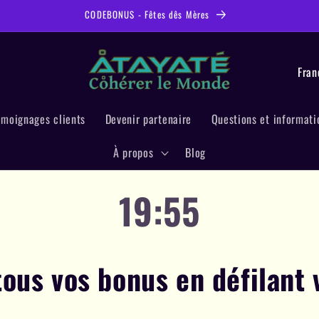
CODEBONUS - Fêtes dês Mères
P
a
y
émoignages clients
Devenir partenaire
Questions et informati
s
/
À propos
Blog
r
19:53
é
g
i
o
ous vos bonus en défilant v
n