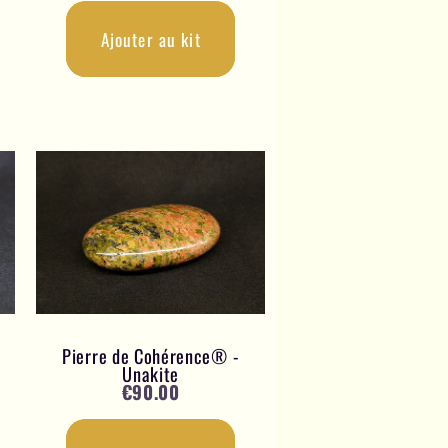
Ajouter au kit
Pierre de Cohérence® -
Unakite
€
90.00