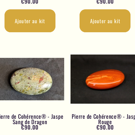
€
90.00
€
90.00
Ajouter au kit
Ajouter au kit
ierre de Cohérence® - Jaspe
Pierre de Cohérence® - Jas
Sang de Dragon
Rouge
€
90.00
€
90.00