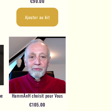
€
90.00
Ajouter au kit
pe
HammÅnH choisit pour Vous
€
105.00