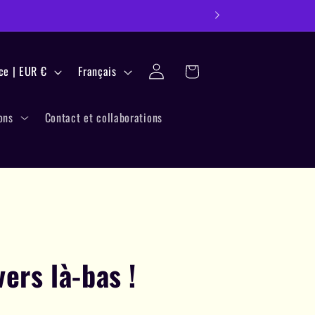
L
Connexion
Panier
France | EUR €
Français
a
n
ons
Contact et collaborations
g
u
e
ers là-bas !