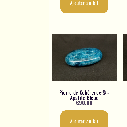
Ajouter au kit
Pierre de Cohérence® -
Apatite Bleue
€
90.00
Ajouter au kit