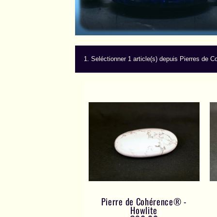
1.
Seléctionner 1 article(s) depuis Pierres de 
Pierre de Cohérence® -
Howlite