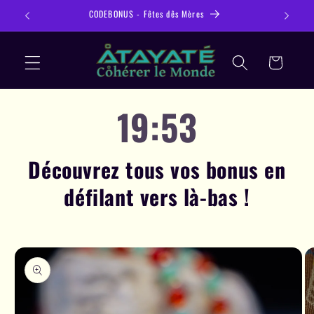
Ignorer et
CODEBONUS - Fêtes dês Mères
🎉 30€ 
passer au
contenu
Panier
19:52
Découvrez tous vos bonus en
défilant vers là-bas !
Passer aux
informations
produits