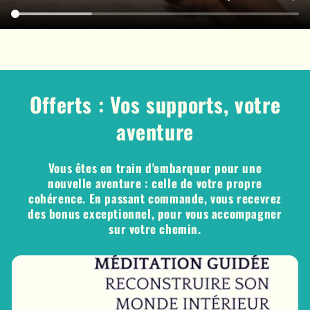
Offerts : Vos supports, votre
aventure
Vous êtes en train d'embarquer pour une
nouvelle aventure : celle de votre propre
cohérence. En passant commande, vous recevrez
des bonus exceptionnel, pour vous accompagner
sur votre chemin.