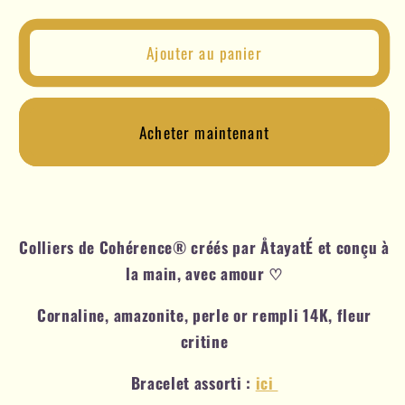
quantité
quantité
de
de
Ajouter au panier
Collier
Collier
de
de
Cohérence®
Cohérence®
-
-
Acheter maintenant
Cornaline,
Cornaline,
amazonite,
amazonite,
perle
perle
or
or
rempli
rempli
Colliers de Cohérence®️ créés par ÅtayatÉ et conçu à
14K,
14K,
la main, avec amour ♡
fleur
fleur
critine
critine
Cornaline, amazonite, perle or rempli 14K, fleur
critine
Bracelet assorti :
ici