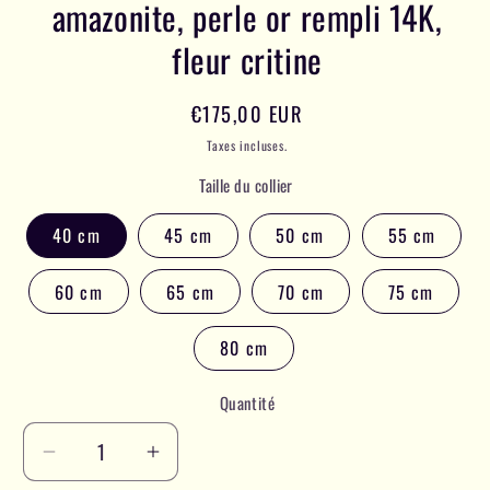
amazonite, perle or rempli 14K,
fleur critine
Prix
€175,00 EUR
habituel
Taxes incluses.
Taille du collier
40 cm
45 cm
50 cm
55 cm
60 cm
65 cm
70 cm
75 cm
80 cm
Quantité
Réduire
Augmenter
la
la