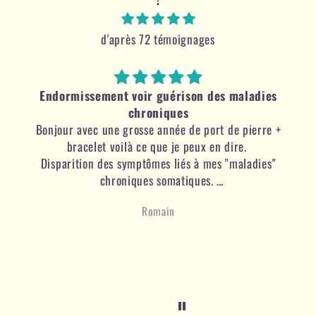
d'après 72 témoignages
Endormissement voir guérison des maladies
chroniques
Bonjour avec une grosse année de port de pierre +
bracelet voilà ce que je peux en dire.
Disparition des symptômes liés à mes "maladies"
chroniques somatiques.
Disparition des troubles de l'oreille interne et arrêt
Romain
total des traitements bethaististine pour celle ci au
bout de 8 mois. Disparition des vertiges.
Arrêt total des anti inflammatoire pour la
spondylarthrite au bout de 8 mois également. Des
légères crises encore mais plus espacés. La pose de
la pierre sur la zone enflammée suffit a la guérison
du trouble.