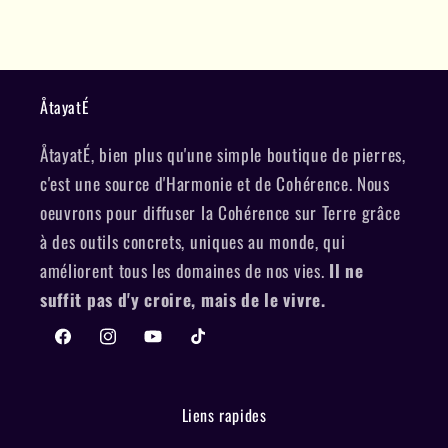
Un bien être accru et un ancrage a toute épreuve
qui m'a amené a la réalisation spirituelle ou
réalisation du soi ou encore l'Eveil
Je dois beaucoup a HammAnh et son équipe
ÅtayatÉ
Namasté Mes chers
ÅtayatÉ, bien plus qu'une simple boutique de pierres,
c'est une source d'Harmonie et de Cohérence. Nous
oeuvrons pour diffuser la Cohérence sur Terre grâce
à des outils concrets, uniques au monde, qui
améliorent tous les domaines de nos vies.
Il ne
suffit pas d'y croire, mais de le vivre.
Facebook
Instagram
YouTube
TikTok
Liens rapides